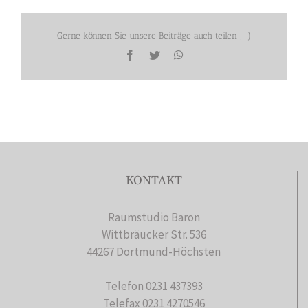
Gerne können Sie unsere Beiträge auch teilen ;-)
Facebook
Twitter
WhatsApp
KONTAKT
Raumstudio Baron
Wittbräucker Str. 536
44267 Dortmund-Höchsten
Telefon 0231 437393
Telefax 0231 4270546